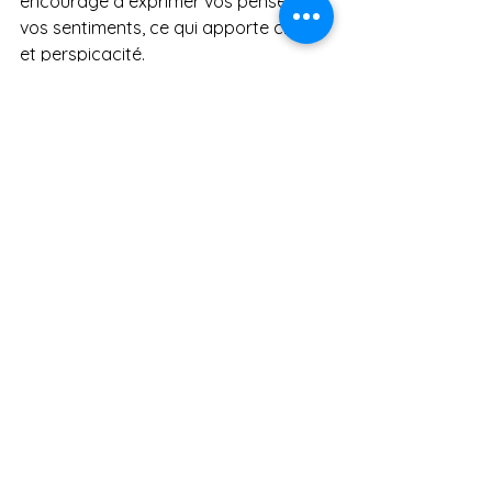
encourage à exprimer vos pensées et 
vos sentiments, ce qui apporte clarté 
et perspicacité.
4. Projets d'artisanat et de 
bricolage :
 S'engager dans des 
activités créatives pratiques telles 
que le tricot, le travail du bois ou 
d'autres travaux manuels peut être à 
la fois apaisant et enrichissant. De 
telles activités vous permettent de 
créer des expressions tangibles de 
votre moi intérieur.
5. Ateliers et cours de groupe :
Participer à des ateliers ou à des 
cours créatifs peut procurer un 
sentiment de communauté et de 
soutien. Partager votre parcours 