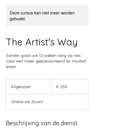
Deze cursus kan niet meer worden
geboekt.
The Artist's Way
Samen gaan we 12 weken lang op reis
naar een meer gepassioneerd en intuïtief
leven.
250
euro
Afgelopen
A
€ 250
f
g
Online via Zoom
e
l
o
p
Beschrijving van de dienst
e
n