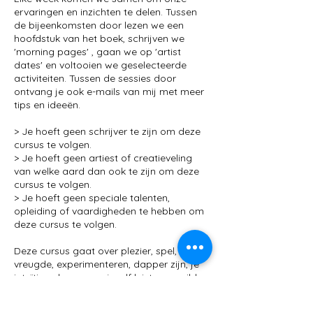
ervaringen en inzichten te delen. Tussen
de bijeenkomsten door lezen we een
hoofdstuk van het boek, schrijven we
'morning pages' , gaan we op 'artist
dates' en voltooien we geselecteerde
activiteiten. Tussen de sessies door
ontvang je ook e-mails van mij met meer
tips en ideeën.
> Je hoeft geen schrijver te zijn om deze
cursus te volgen.
> Je hoeft geen artiest of creatieveling
van welke aard dan ook te zijn om deze
cursus te volgen.
> Je hoeft geen speciale talenten,
opleiding of vaardigheden te hebben om
deze cursus te volgen.
Deze cursus gaat over plezier, spel,
vreugde, experimenteren, dapper zijn, je
intuïtie volgen, naar jezelf luisteren, mild
zijn, verbinding maken met anderen, diep
voelen en jezelf op de eerste plaats leren