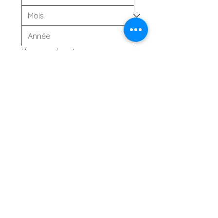
Uur van geboorte
:
Als je het uur van jouw geboorte 
niet kent, hoeft dit niet ingevuld te 
worden.
Stad en postcode van geboorte
*
Gepersonaliseerd tarot
profiel
50 €
Bestellen