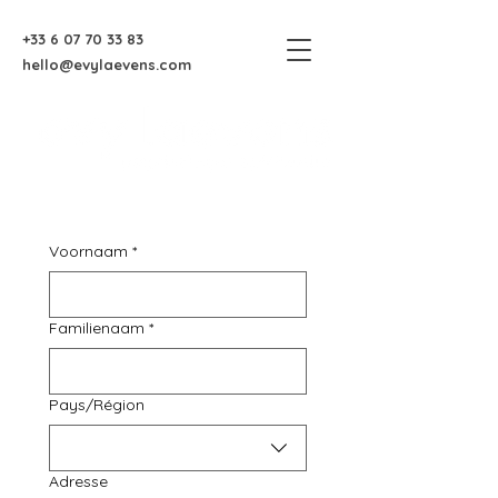
+33 6 07 70 33 83
hello@evylaevens.com
Voornaam
*
Familienaam
*
Multi-line address
Pays/Région
Adresse