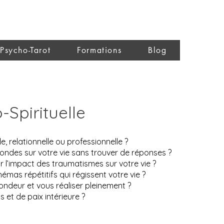
Psycho-Tarot
Formations
Blog
ische begeleiding alternatief psycholoog jungiaanse
e online west-vlaanderen roeselare brugge kortrijk
Spirituelle
, relationnelle ou professionnelle ?
ndes sur votre vie sans trouver de réponses ?
 l’impact des traumatismes sur votre vie ?
mas répétitifs qui régissent votre vie ?
ondeur et vous réaliser pleinement ?
 et de paix intérieure ?​