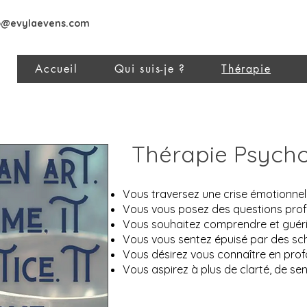
o@evylaevens.com
Accueil
Qui suis-je ?
Thérapie
holist
analys
Thérapie Psycho-
Vous traversez une crise émotionnelle
Vous vous posez des questions profo
Vous souhaitez comprendre et guérir
Vous vous sentez épuisé par des sché
Vous désirez vous connaître en prof
Vous aspirez à plus de clarté, de sens