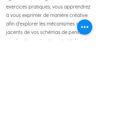
exercices pratiques, vous apprendrez
à vous exprimer de manière créative
afin d'explorer les mécanismes sous-
jacents de vos schémas de pensée,
vos émotions et votre potentiel inné.
Contact
1200 Route de Meneou
40200 Pontenx-les-Forges
+33 6 07 70 33 83